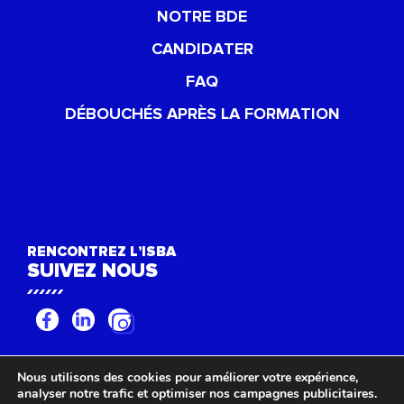
NOTRE BDE
CANDIDATER
FAQ
DÉBOUCHÉS APRÈS LA FORMATION
RENCONTREZ L’ISBA
SUIVEZ NOUS
Nous utilisons des cookies pour améliorer votre expérience,
©ISBA TP 2022 -
Mentions légales
-
Politique de confidentialité
-
Déclaration
analyser notre trafic et optimiser nos campagnes publicitaires.
d'accessibilité (non conforme)