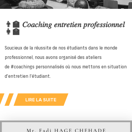
👨‍🏫 𝐶𝑜𝑎𝑐ℎ𝑖𝑛𝑔 𝑒𝑛𝑡𝑟𝑒𝑡𝑖𝑒𝑛 𝑝𝑟𝑜𝑓𝑒𝑠𝑠𝑖𝑜𝑛𝑛𝑒𝑙
👩‍🏫
Soucieux de la réussite de nos étudiants dans le monde
professionnel, nous avons organisé des ateliers
de #coachings personnalisés où nous mettons en situation
d'entretien l'étudiant.
LIRE LA SUITE