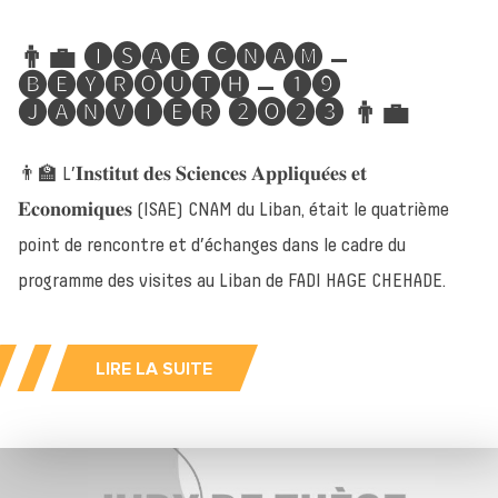
👨‍💼 🅘🅢🅐🅔 🅒🅝🅐🅜 –
🅑🅔🅨🅡🅞🅤🅣🅗 – ➊➒
🅙🅐🅝🅥🅘🅔🅡 ➋🅞➋➌ 👨‍💼
👨‍🏫 L’𝐈𝐧𝐬𝐭𝐢𝐭𝐮𝐭 𝐝𝐞𝐬 𝐒𝐜𝐢𝐞𝐧𝐜𝐞𝐬 𝐀𝐩𝐩𝐥𝐢𝐪𝐮𝐞́𝐞𝐬 𝐞𝐭
𝐄𝐜𝐨𝐧𝐨𝐦𝐢𝐪𝐮𝐞𝐬 (ISAE) CNAM du Liban, était le quatrième
point de rencontre et d’échanges dans le cadre du
programme des visites au Liban de FADI HAGE CHEHADE.
LIRE LA SUITE