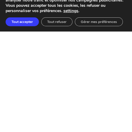
analyser notre trafic et optimiser nos campagnes publicitaires.
Vous pouvez accepter tous les cookies, les refuser ou
personnaliser vos préférences.
settings
.
Tout accepter
Tout refuser
Gérer mes préférences
11 avenue de Luminy
13009 Marseille
04.91.39.33.86
isba@isba.fr
Une école