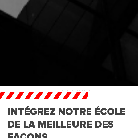
Retour à l'accueil
Actualités
Formations
L’école
Inscriptions - Admissions
Entreprises
INTÉGREZ NOTRE ÉCOLE
Vie étudiante
DE LA MEILLEURE DES
Une question ?
FACONS