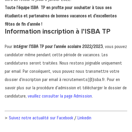
Toute l’équipe ISBA TP en profite pour souhaiter à tous ses
étudiants et partenaires de bonnes vacances et d’excellentes
fêtes de fin d’année !
Information inscription à l’ISBA TP
Pour
intégrer l’ISBA TP pour l’année scolaire 2022/2023
, vous pouvez
candidater même pendant cette période de vacances. Les
Retour à l'accueil
candidatures seront traitées. Nous restons joignable uniquement
Actualités
par email. Par conséquent, vous pouvez nous transmettre votre
Formations
dossier d’inscription par email à recrutements(@)isba.fr. Pour en
savoir plus sur la procédure d’admission et télécharger le dossier de
L’école
candidature,
veuillez consulter la page Admission
.
Inscriptions - Admissions
Entreprises
>
Suivez notre actualité sur Facebook
/
Linkedin
Vie étudiante