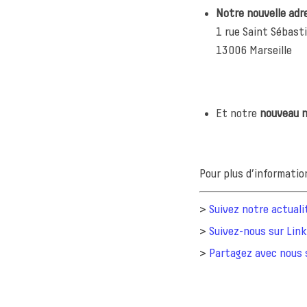
Notre nouvelle adr
1 rue Saint Sébast
ing at ISBA TP
13006 Marseille
Et notre
nouveau n
Pour plus d’informatio
>
Suivez notre actuali
>
Suivez-nous sur Lin
>
Partagez avec nous 