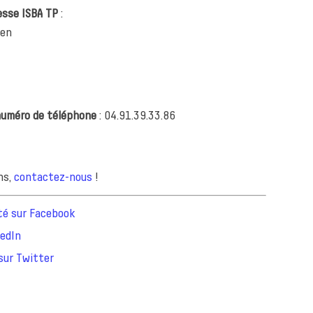
esse ISBA TP
:
ien
uméro de téléphone
: 04.91.39.33.86
ns,
contactez-nous
!
té sur Facebook
kedIn
sur Twitter