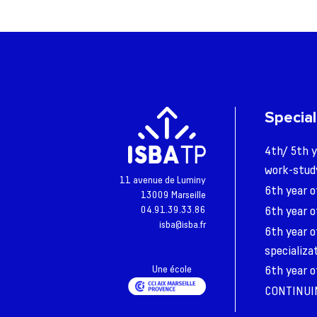
Special
4th/ 5th y
work-study
11 avenue de Luminy
6th year o
13009 Marseille
6th year o
04.91.39.33.86
isba@isba.fr
6th year o
specializa
Une école
6th year o
CONTINUIN