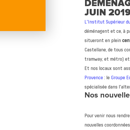
DÉMÉNAG
JUIN 201
L’Institut Supérieur d
déménagent et ce, à pa
situeront en plein
cent
Castellane, de tous c
tramway, et métro) et 
Et nos locaux sont ass
Provence
: le
Groupe Ec
spécialisée dans l’alte
Nos nouvell
Pour venir nous rendre
nouvelles coordonnées 