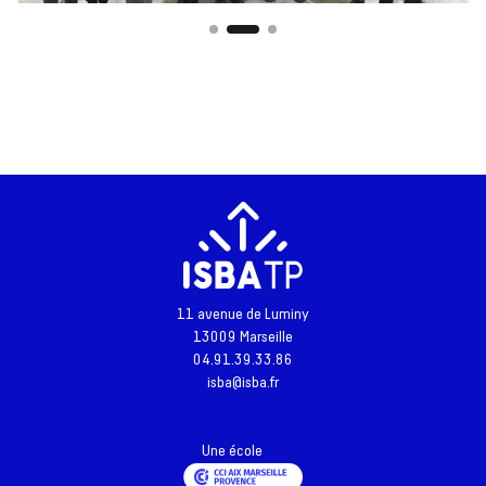
11 avenue de Luminy
13009 Marseille
04.91.39.33.86
isba@isba.fr
Une école