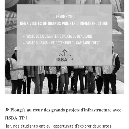
🔎 𝐏𝐥𝐨𝐧𝐠𝐞́𝐞 𝐚𝐮 𝐜œ𝐮𝐫 𝐝𝐞𝐬 𝐠𝐫𝐚𝐧𝐝𝐬 𝐩𝐫𝐨𝐣𝐞𝐭𝐬 𝐝’𝐢𝐧𝐟𝐫𝐚𝐬𝐭𝐫𝐮𝐜𝐭𝐮𝐫𝐞 𝐚𝐯𝐞𝐜
𝐥’𝐈𝐒𝐁𝐀 𝐓𝐏 !
Hier, nos étudiants ont eu l’opportunité d’explorer deux sites