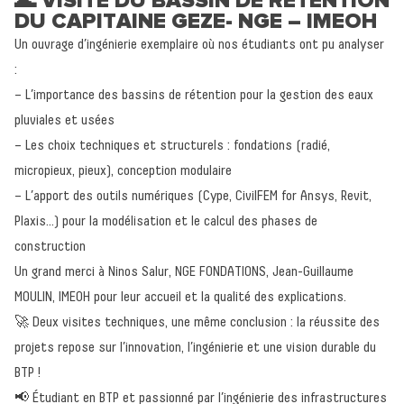
🌊 VISITE DU BASSIN DE RÉTENTION
DU CAPITAINE GEZE- NGE – IMEOH
Un ouvrage d’ingénierie exemplaire où nos étudiants ont pu analyser
:
– L’importance des bassins de rétention pour la gestion des eaux
pluviales et usées
– Les choix techniques et structurels : fondations (radié,
micropieux, pieux), conception modulaire
– L’apport des outils numériques (Cype, CivilFEM for Ansys, Revit,
Retour à l'accueil
Plaxis…) pour la modélisation et le calcul des phases de
construction
Actualités
Un grand merci à Ninos Salur, NGE FONDATIONS, Jean-Guillaume
Formations
MOULIN, IMEOH pour leur accueil et la qualité des explications.
L’école
🚀 Deux visites techniques, une même conclusion : la réussite des
projets repose sur l’innovation, l’ingénierie et une vision durable du
Inscriptions - Admissions
BTP !
Entreprises
📢 Étudiant en BTP et passionné par l’ingénierie des infrastructures