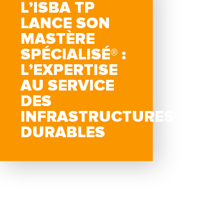
L’ISBA TP
LANCE SON
MASTÈRE
SPÉCIALISÉ® :
L’EXPERTISE
AU SERVICE
DES
INFRASTRUCTURES
DURABLES