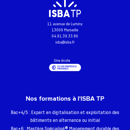
11 avenue de Luminy
13009 Marseille
Retour à l'accueil
04.91.39.33.86
isba@isba.fr
Actualités
Formations
Une école
L’école
Inscriptions - Admissions
Entreprises
Nos formations à l'ISBA TP
Vie étudiante
Bac+4/5 : Expert en digitalisation et exploitation des
Une question ?
bâtiments en alternance ou initial
Bac+6 : Mastère Spécialisé® Management durable des