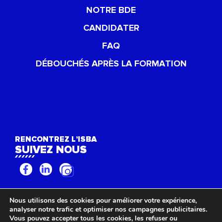
NOTRE BDE
CANDIDATER
FAQ
DÉBOUCHÉS APRÈS LA FORMATION
RENCONTREZ L’ISBA
SUIVEZ NOUS
Nous utilisons des cookies pour améliorer votre expérience,
©ISBA TP 2022 -
Mentions légales
-
Politique de confidentialité
-
Déclaration
analyser notre trafic et optimiser nos campagnes publicitaires.
d'accessibilité (non conforme)
Vous pouvez accepter tous les cookies, les refuser ou