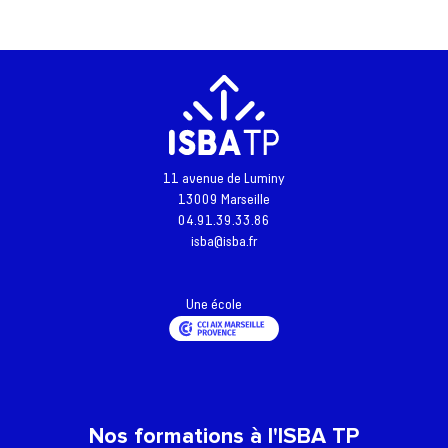
Retour à l'accueil
11 avenue de Luminy
13009 Marseille
Actualités
04.91.39.33.86
isba@isba.fr
Formations
L’école
Une école
Inscriptions - Admissions
Entreprises
Vie étudiante
Nos formations à l'ISBA TP
Une question ?