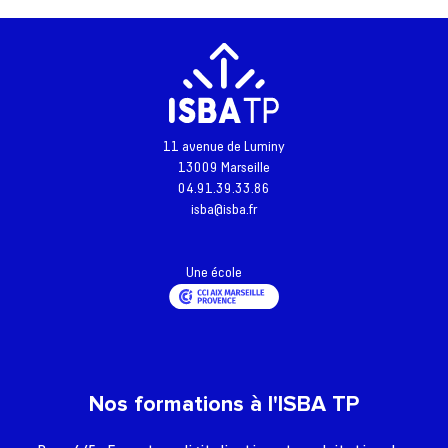
11 avenue de Luminy
Retour à l'accueil
13009 Marseille
04.91.39.33.86
Actualités
isba@isba.fr
Formations
L’école
Une école
Inscriptions - Admissions
Entreprises
Vie étudiante
Nos formations à l'ISBA TP
Une question ?