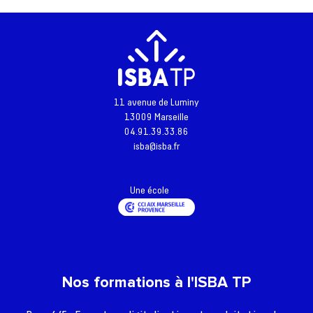
11 avenue de Luminy
Retour à l'accueil
13009 Marseille
04.91.39.33.86
Actualités
isba@isba.fr
Formations
L’école
Une école
Inscriptions - Admissions
Entreprises
Vie étudiante
Nos formations à l'ISBA TP
Une question ?