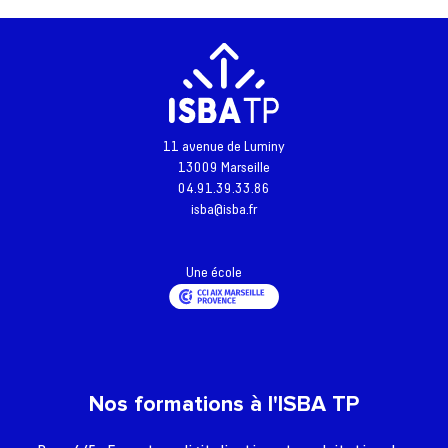
11 avenue de Luminy
Retour à l'accueil
13009 Marseille
04.91.39.33.86
Actualités
isba@isba.fr
Formations
L’école
Une école
Inscriptions - Admissions
Entreprises
Vie étudiante
Nos formations à l'ISBA TP
Une question ?