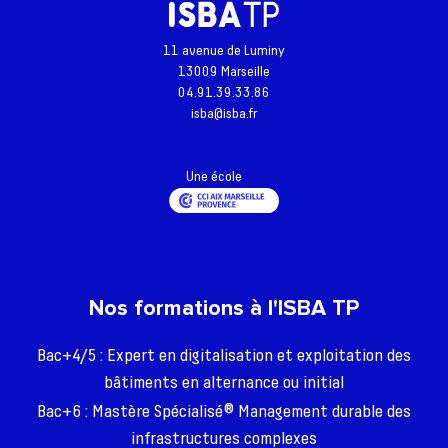
11 avenue de Luminy
13009 Marseille
04.91.39.33.86
Retour à l'accueil
isba@isba.fr
Actualités
Une école
Formations
L’école
Inscriptions - Admissions
Entreprises
Nos formations à l'ISBA TP
Vie étudiante
Bac+4/5 : Expert en digitalisation et exploitation des
Une question ?
bâtiments en alternance ou initial
Bac+6 : Mastère Spécialisé® Management durable des
infrastructures complexes