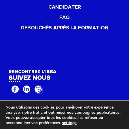
CANDIDATER
FAQ
DÉBOUCHÉS APRÈS LA FORMATION
RENCONTREZ L’ISBA
SUIVEZ NOUS
Nous utilisons des cookies pour améliorer votre expérience,
©ISBA TP 2022 -
Mentions légales
-
Politique de confidentialité
-
Déclaration
analyser notre trafic et optimiser nos campagnes publicitaires.
d'accessibilité (non conforme)
Vous pouvez accepter tous les cookies, les refuser ou
personnaliser vos préférences.
settings
.
Français