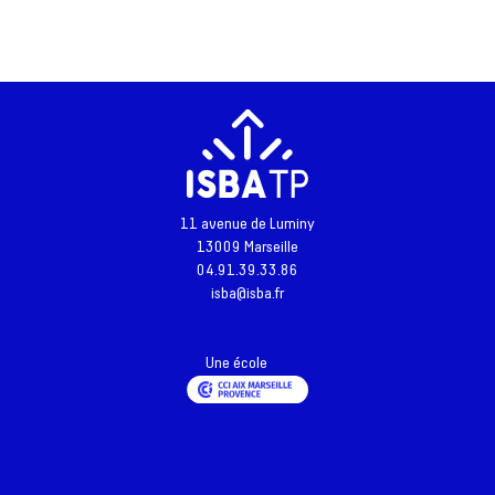
11 avenue de Luminy
13009 Marseille
04.91.39.33.86
isba@isba.fr
Une école