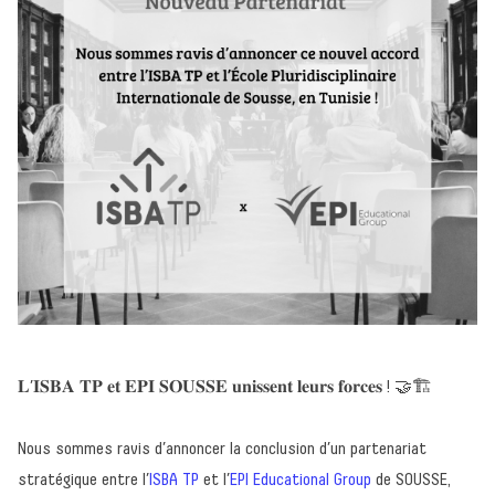
𝐋’𝐈𝐒𝐁𝐀 𝐓𝐏 𝐞𝐭 𝐄𝐏𝐈 𝐒𝐎𝐔𝐒𝐒𝐄 𝐮𝐧𝐢𝐬𝐬𝐞𝐧𝐭 𝐥𝐞𝐮𝐫𝐬 𝐟𝐨𝐫𝐜𝐞𝐬 ! 🤝🏗️
Nous sommes ravis d’annoncer la conclusion d’un partenariat
stratégique entre l’
ISBA TP
et l’
EPI Educational Group
de SOUSSE,