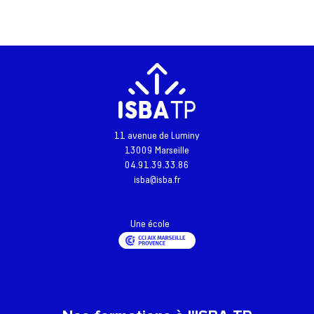
11 avenue de Luminy
13009 Marseille
Retour à l'accueil
04.91.39.33.86
isba@isba.fr
Actualités
Formations
Une école
L’école
Inscriptions - Admissions
Entreprises